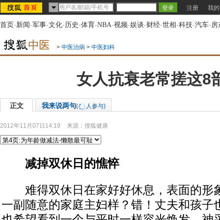
注册
我的
首页
-
新闻
-
军事
-
文化
-
历史
-
体育
-
NBA
-
视频
-
娱谈
-
财经
-
世相
-
科技
-
汽车
-
房
>
中医治病
>
中医妇科
女人抗衰老常搓这8
正文
我来说两句
(
人参与)
2012年11月07日14:19
来源：
搜狐健康
减掉双休日的憔悴
难得双休日在家好好休息，表面的形象
一副随意的家庭主妇样？错！丈夫和孩子
也希望看到一个与平时一样容光焕发，神