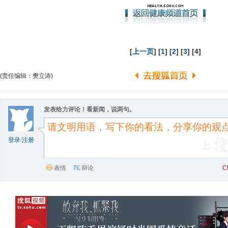
[
上一页
] [
1
] [
2
] [
3
] [4]
(责任编辑：樊立涛)
发表给力评论！看新闻，说两句。
登录
/
注册
表情
辩论
C