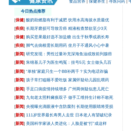
健康资讯
食品营养
|
保健养生
|
寻医问药
|
今日热点推荐
[
保健
]
酸奶助燃脂有利于减肥
饮用水高海拔水质最优
[
疾病
]
长期牙磨损可导致舌癌
精液检查禁欲至少3天
[
保健
]
购买坚果最好选不加盐糖
出生于秋季或易长寿
[
疾病
]
脚气去病根需长期用药
坐月子不通风小心中暑
[
新闻
]
研究发现：男性过量补充深海鱼油或致前列腺癌
[
新闻
]
朱镕基儿子为医生鸣冤：挂号5元 女士做头几百
[
新闻
]
“单独”家庭只生一个BB补两千？实为电话诈骗
[
新闻
]
孩子常打瞌睡不爱吃饭 家属怀疑幼儿园乱喂药
[
新闻
]
手足口病疫情持续增多 广州两例疑似患儿死亡
[
新闻
]
九旬老太照料瘫痪双子 做手工维持生计称不敢死
[
新闻
]
央视曝光滴眼液中含防腐剂 长期使用眼睛将受损
[
新闻
]
111岁世界最长寿男人去世 日本老人有望破纪录
[
新闻
]
美国科学家谈人类进化：人脸是被“打”成这样