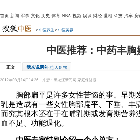
首页
-
新闻
-
军事
-
文化
-
历史
-
体育
-
NBA
-
视频
-
娱谈
-
财经
-
世相
-
科技
-
汽车
-
房
>
中医养生
>
中医美容
中医推荐：中药丰胸
正文
我来说两句
(
人参与)
2012年08月14日14:26
来源：
黑龙江新闻网-家庭保健报
胸部扁平是许多女性苦恼的事。早期发
乳是造成有一些女性胸部扁平、下垂、丰
而究其根本还在于在哺乳期或发育期营养
血不足、功能退化。