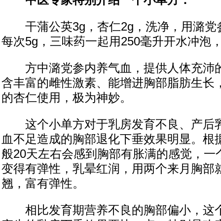
中医专家特别介绍一个小单方：
干蒲公英3g，杏仁2g，洗净，用潞党参
每次5g，三味药一起用250毫升开水冲泡
方中潞党参内养气血，提供人体充沛的
含丰富的雌性激素、能增进胸部脂肪生长
的杏仁使用，极为神妙。
这个小单方对于乳房发育不良、产后乳
血不足造成的胸部退化下垂效果明显。根
般20天左右会感到胸部有胀满的感觉，一
变得有弹性，乳晕红润，用两个来月胸部
翘，富有弹性。
相比发育期营养不良的胸部偏小，这个