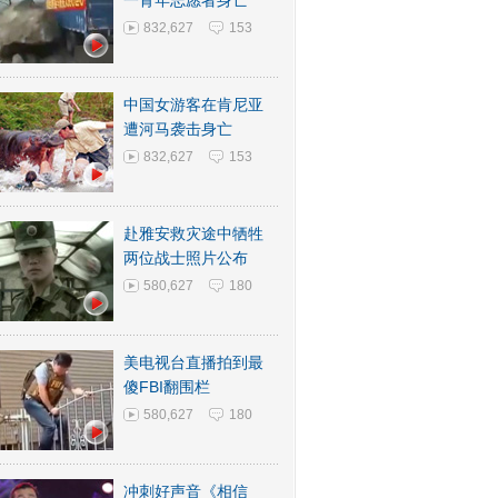
一青年志愿者身亡
832,627
153
中国女游客在肯尼亚
遭河马袭击身亡
832,627
153
赴雅安救灾途中牺牲
两位战士照片公布
580,627
180
美电视台直播拍到最
傻FBI翻围栏
580,627
180
冲刺好声音《相信