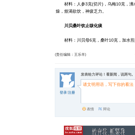
材料：人参3克(切片)，乌梅10克，沸
燥，烦渴欲饮，神疲乏力。
川贝桑叶饮止咳化痰
材料：川贝母6克，桑叶10克，加水煎
(责任编辑：王乐羊)
发表给力评论！看新闻，说两句。
登录
/
注册
表情
辩论