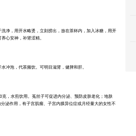
洗净，用开水略烫，立刻捞出，放在茶杯内，加入冰糖，用开
可养心安神，补肾涩精。
水冲泡，代茶频饮。可明目滋肾，健脾和肝。
0克，水煎饮用。菟丝子可促进内分泌、预防皮肤老化；地肤
内分泌作用，有子宫肌瘤、子宫内膜异位症或月经量大的女性不