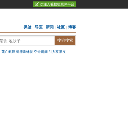
欢迎入驻搜狐媒体平台
保健
|
导医
|
新闻
|
社区
|
博客
：
死亡航班
饲养蜘蛛侠
夺命房间
引力双眼皮