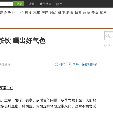
注册
我的搜狐
邮件
娱谈
-
财经
-
世相
-
科技
-
汽车
-
房产
-
时尚
-
健康
-
教育
-
母婴
-
旅游
-
美食
-
星座
茶饮 喝出好气色
热词
保存到博客
庭保健报
打印
字号
医堂主任
、过敏、发痒、畏寒、易感冒等问题，冬季气候干燥，人们易
这多是肝血虚、肺阴虚、胃阴虚和肾阴虚带来的。这时不妨尝试