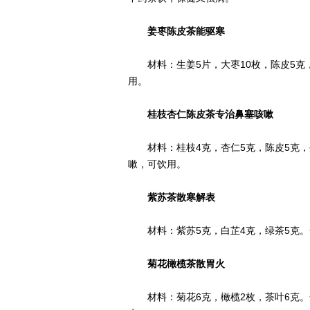
姜枣陈皮茶能驱寒
材料：生姜5片，大枣10枚，陈皮5克
用。
桂枝杏仁陈皮茶专治鼻塞咳嗽
材料：桂枝4克，杏仁5克，陈皮5克，生
嗽，可饮用。
紫苏茶散寒解表
材料：紫苏5克，白芷4克，绿茶5克。开
菊花橄榄茶散胃火
材料：菊花6克，橄榄2枚，茶叶6克。开