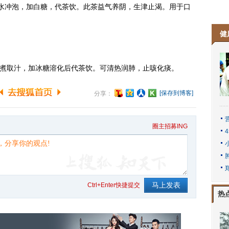
水冲泡，加白糖，代茶饮。此茶益气养阴，生津止渴。用于口
健
煮取汁，加冰糖溶化后代茶饮。可清热润肺，止咳化痰。
[保存到博客]
分享：
圈主招募ING
Ctrl+Enter快捷提交
热