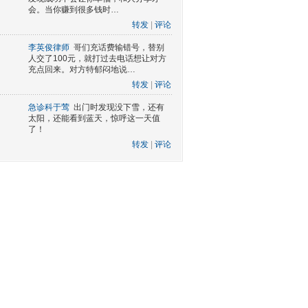
会。当你赚到很多钱时…
转发
|
评论
李英俊律师
哥们充话费输错号，替别
人交了100元，就打过去电话想让对方
充点回来。对方特郁闷地说…
转发
|
评论
急诊科于莺
出门时发现没下雪，还有
太阳，还能看到蓝天，惊呼这一天值
了！
转发
|
评论