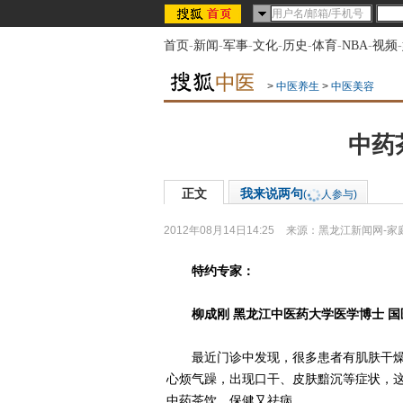
首页
-
新闻
-
军事
-
文化
-
历史
-
体育
-
NBA
-
视频
-
>
中医养生
>
中医美容
中药
正文
我来说两句
(
人参与)
2012年08月14日14:25
来源：
黑龙江新闻网-家
特约专家：
柳成刚 黑龙江中医药大学医学博士 国
最近门诊中发现，很多患者有肌肤干燥
心烦气躁，出现口干、皮肤黯沉等症状，
中药茶饮，保健又祛病。