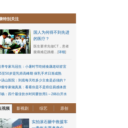
康特别关注
国人为何得不到先进
的医疗？
医生要求先做CT，患者
腹痛难忍跳楼…[
详细
]
营养专家马冠生：小暑时节吃鳝食藕老幼皆宜
45至50岁是乳癌高峰期 保乳手术日渐成熟
小汤山医院：到底每天吃多少主食是必须的？
肿瘤专家储真真：看看你是不是癌症易感体质
郑杨：四个最佳饮水时间要饮用1～2杯白开水
点视频
影视剧
综艺
原创
实拍滚石砸中救援车