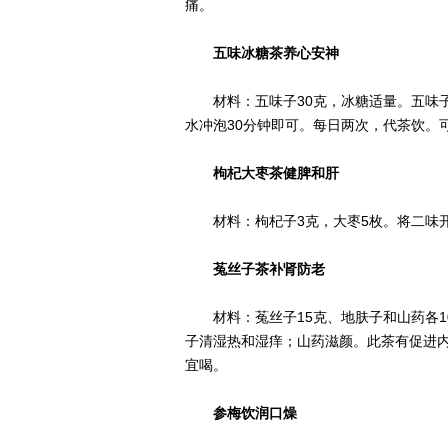
痛。
五味冰糖茶养心安神
材料：五味子30克，冰糖适量。五味子
水冲泡30分钟即可。每日两次，代茶饮。
枸杞大枣茶健脾和肝
材料：枸杞子3克，大枣5枚。将二味开
菟丝子茶补肾防老
材料：菟丝子15克、地肤子和山药各1
子清湿热和湿痒；山药滋颜。此茶有促进
宜喝。
参梅饮润口燥